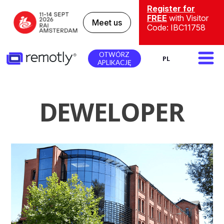
Register for
FREE
with Visitor
Meet us
Code: IBC11758
OTWÓRZ
PL
APLIKACJĘ
DEWELOPER