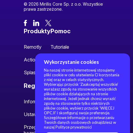
© 2026 Mirillis Core Sp. z o.o. Wszystkie
prawa zastrzeżone.
Produkty
Pomoc
Remotly
Tutoriale
Action!
Społeczność
Wykorzystanie cookies
Na naszej stronie internetowej stosujemy
Splash
pliki cookie w celu ułatwienia Ci korzystania
z niej oraz w celach statystycznych.
Wybierając przycisk 'Zaakceptuj wszystkie'
Regulamin
O nas
wyrażasz zgodę na stosowanie wszystkich
plików cookie działających na stronie
internetowej. Jeżeli jednak chcesz wyrazić
Informacje prawne
O nas
zgodę na stosowanie tylko niektórych
plików cookie, wybierz przycisk 'WIĘCEJ
OPCJI' i skonfiguruj swoje preferencje.
Ustawienia cookies
Kontakt
Szczegółowe informacje o przetwarzaniu
Twoich danych osobowych odnajdziesz w
Przegląd polityki
naszej Polityce prywatności