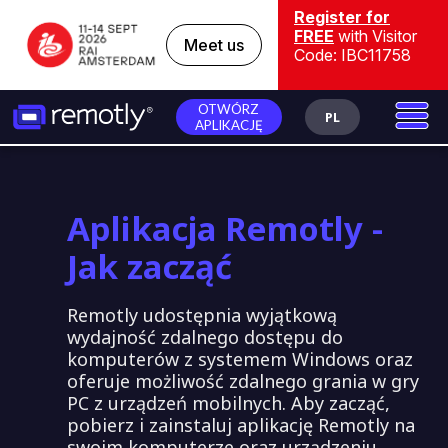
Register for
FREE
with Visitor
Meet us
Code: IBC11758
OTWÓRZ
PL
APLIKACJĘ
Aplikacja Remotly -
Jak zacząć
Remotly udostępnia wyjątkową
wydajność zdalnego dostępu do
komputerów z systemem Windows oraz
oferuje możliwość zdalnego grania w gry
PC z urządzeń mobilnych. Aby zacząć,
pobierz i zainstaluj aplikację Remotly na
swoim komputerze oraz urządzeniu