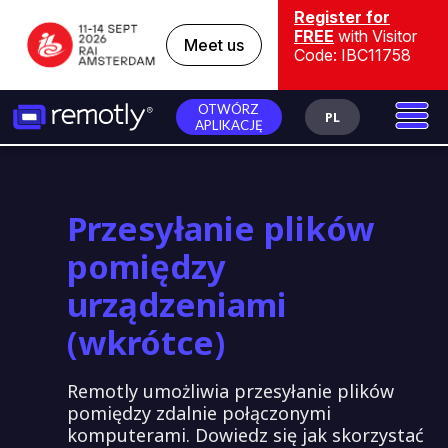
Register for
FREE
with Visitor
Meet us
Code: IBC11758
OTWÓRZ
PL
APLIKACJĘ
Przesyłanie plików
pomiędzy
urządzeniami
(wkrótce)
Remotly umożliwia przesyłanie plików
pomiędzy zdalnie połączonymi
komputerami. Dowiedz się jak skorzystać