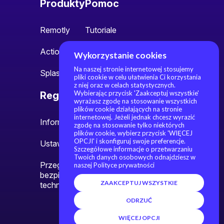
Produkty
Pomoc
Remotly
Tutoriale
Action!
Społeczność
Wykorzystanie cookies
Na naszej stronie internetowej stosujemy
Splash
pliki cookie w celu ułatwienia Ci korzystania
z niej oraz w celach statystycznych.
Wybierając przycisk 'Zaakceptuj wszystkie'
Regulamin
O nas
wyrażasz zgodę na stosowanie wszystkich
plików cookie działających na stronie
internetowej. Jeżeli jednak chcesz wyrazić
Informacje prawne
O nas
zgodę na stosowanie tylko niektórych
plików cookie, wybierz przycisk 'WIĘCEJ
OPCJI' i skonfiguruj swoje preferencje.
Ustawienia cookies
Kontakt
Szczegółowe informacje o przetwarzaniu
Twoich danych osobowych odnajdziesz w
Przegląd polityki
naszej Polityce prywatności
bezpieczeństwa i
ZAAKCEPTUJ WSZYSTKIE
technologii
ODRZUĆ
WIĘCEJ OPCJI