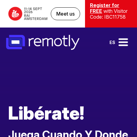
Register for
FREE
with Visitor
Meet us
Code: IBC11758
ES
Libérate
!
Juega Cuando Y Donde