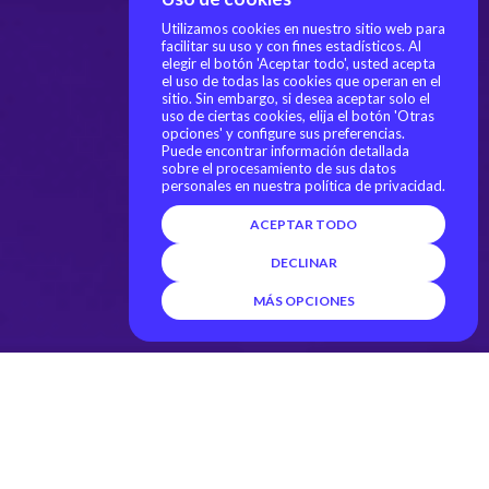
Utilizamos cookies en nuestro sitio web para
facilitar su uso y con fines estadísticos. Al
elegir el botón 'Aceptar todo', usted acepta
el uso de todas las cookies que operan en el
sitio. Sin embargo, si desea aceptar solo el
uso de ciertas cookies, elija el botón 'Otras
opciones' y configure sus preferencias.
Puede encontrar información detallada
sobre el procesamiento de sus datos
personales en nuestra política de privacidad.
ACEPTAR TODO
DECLINAR
MÁS OPCIONES