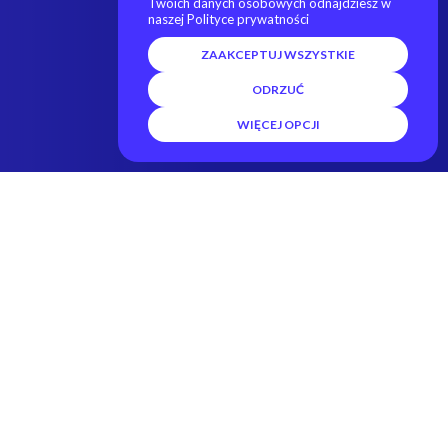
Twoich danych osobowych odnajdziesz w
naszej Polityce prywatności
ZAAKCEPTUJ WSZYSTKIE
ODRZUĆ
WIĘCEJ OPCJI