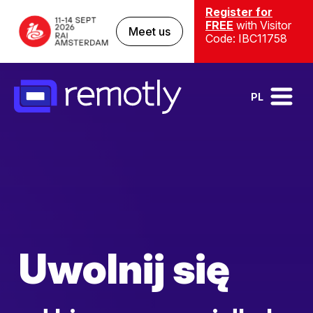
Register for
FREE
with Visitor
Meet us
Code: IBC11758
PL
Uwolnij się