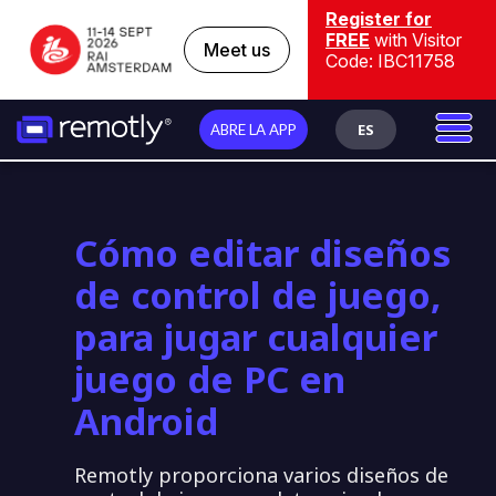
Register for
FREE
with Visitor
Meet us
Code: IBC11758
ES
ABRE LA APP
Cómo editar diseños
de control de juego,
para jugar cualquier
juego de PC en
Android
Remotly proporciona varios diseños de