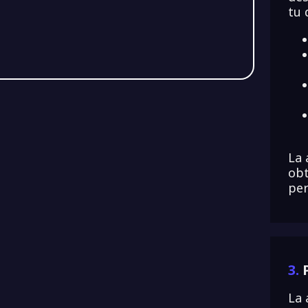
tu 
La 
obt
per
3.
La 