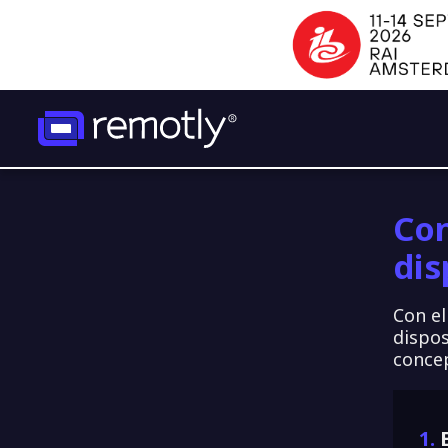
Con
dis
Con el
dispos
concep
1.