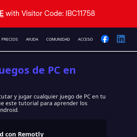
EE
with Visitor Code: IBC11758
PRECIOS
AYUDA
COMUNIDAD
ACCESO
juegos de PC en
utar y jugar cualquier juego de PC en tu
e este tutorial para aprender los
ndroid.
id con Remotly