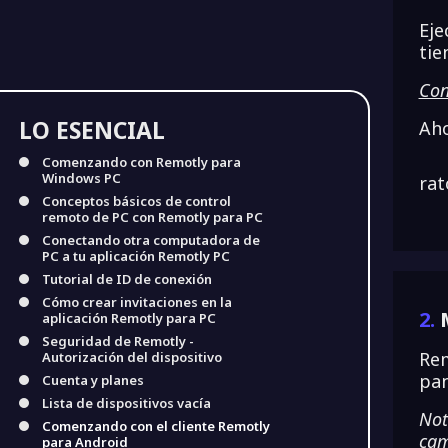
Eje
tie
Con
LO ESENCIAL
Aho
Comenzando con Remotly para
Windows PC
rat
Conceptos básicos de control
remoto de PC con Remotly para PC
Conectando otra computadora de
PC a tu aplicación Remotly PC
Tutorial de ID de conexión
Cómo crear invitaciones en la
2.
aplicación Remotly para PC
Seguridad de Remotly -
Rem
Autorización del dispositivo
pan
Cuenta y planes
Lista de dispositivos vacía
Not
Comenzando con el cliente Remotly
cam
para Android