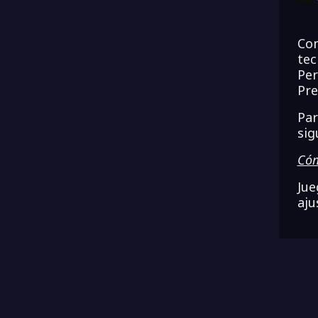
Con
tec
Per
Pre
Par
sig
Cóm
Jue
aju