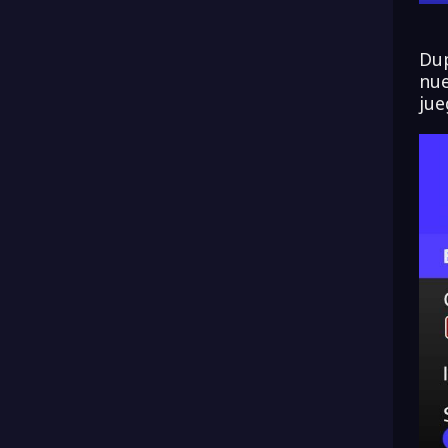
Dup
nue
jue