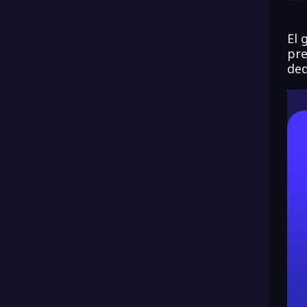
El 
pre
ded